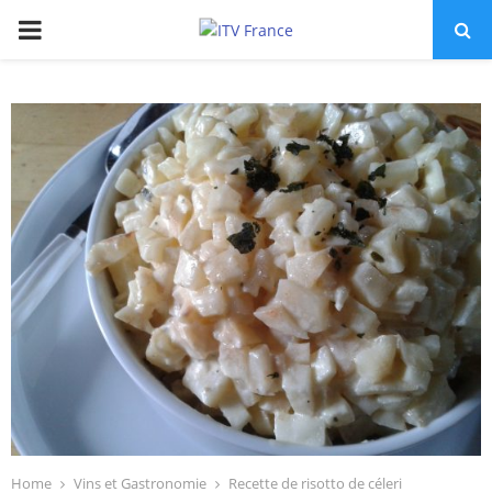
PRIMARY
MENU
Home
Vins et Gastronomie
Recette de risotto de céleri