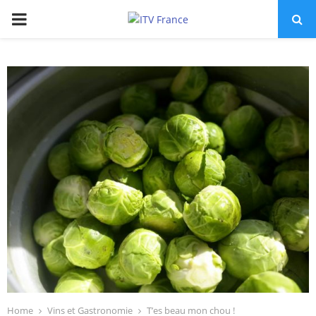
PRIMARY
MENU
Home
Vins et Gastronomie
T’es beau mon chou !