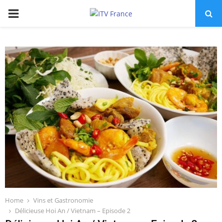
PRIMARY
MENU
Home
Vins et Gastronomie
Délicieuse Hoi An / Vietnam – Episode 2