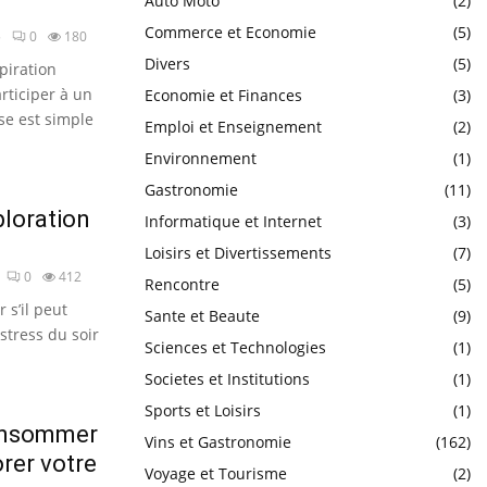
Auto Moto
(2)
Commerce et Economie
(5)
5
0
180
Divers
(5)
piration
rticiper à un
Economie et Finances
(3)
nse est simple
Emploi et Enseignement
(2)
Environnement
(1)
Gastronomie
(11)
ploration
Informatique et Internet
(3)
Loisirs et Divertissements
(7)
0
412
Rencontre
(5)
 s’il peut
Sante et Beaute
(9)
stress du soir
Sciences et Technologies
(1)
Societes et Institutions
(1)
Sports et Loisirs
(1)
consommer
Vins et Gastronomie
(162)
orer votre
Voyage et Tourisme
(2)