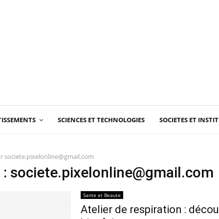
RTISSEMENTS
SCIENCES ET TECHNOLOGIES
SOCIETES ET INSTI
or
societe.pixelonline@gmail.com
 :
societe.pixelonline@gmail.com
Sante et Beaute
Atelier de respiration : déco