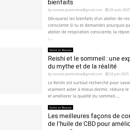
bienfaits
by
societe.pixelonline@gmail.com
28 août 202
Découvrez les bienfaits d’un atelier de res
consciente Si tu te demandes pourquoi pa
atelier de respiration consciente, la répo
:...
Sante et Beaute
Reishi et le sommeil : une ex
du mythe et de la réalité
by
societe.pixelonline@gmail.com
24 juin 2025
Le Reishi est surtout recherché pour savoir
vraiment aider à mieux dormir, réduire le 
et améliorer la qualité du sommeil....
Sante et Beaute
Les meilleures façons de 
de l’huile de CBD pour améli