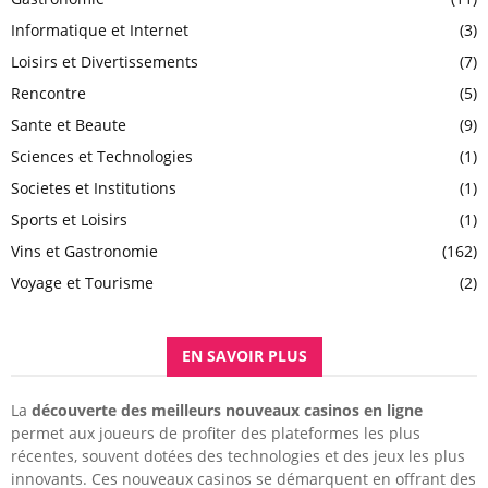
Informatique et Internet
(3)
Loisirs et Divertissements
(7)
Rencontre
(5)
Sante et Beaute
(9)
Sciences et Technologies
(1)
Societes et Institutions
(1)
Sports et Loisirs
(1)
Vins et Gastronomie
(162)
Voyage et Tourisme
(2)
EN SAVOIR PLUS
La
découverte des meilleurs nouveaux casinos en ligne
permet aux joueurs de profiter des plateformes les plus
récentes, souvent dotées des technologies et des jeux les plus
innovants. Ces nouveaux casinos se démarquent en offrant des