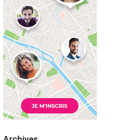
Archives