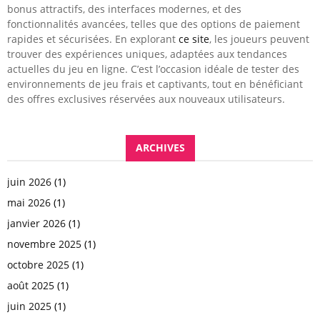
bonus attractifs, des interfaces modernes, et des
fonctionnalités avancées, telles que des options de paiement
rapides et sécurisées. En explorant
ce site
, les joueurs peuvent
trouver des expériences uniques, adaptées aux tendances
actuelles du jeu en ligne. C’est l’occasion idéale de tester des
environnements de jeu frais et captivants, tout en bénéficiant
des offres exclusives réservées aux nouveaux utilisateurs.
ARCHIVES
juin 2026
(1)
mai 2026
(1)
janvier 2026
(1)
novembre 2025
(1)
octobre 2025
(1)
août 2025
(1)
juin 2025
(1)