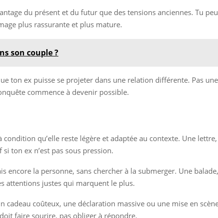
avantage du présent et du futur que des tensions anciennes. Tu peu
mage plus rassurante et plus mature.
s son couple ?
que ton ex puisse se projeter dans une relation différente. Pas un
reconquête commence à devenir possible.
à condition qu’elle reste légère et adaptée au contexte. Une lett
 si ton ex n’est pas sous pression.
s encore la personne, sans chercher à la submerger. Une balade, 
s attentions justes qui marquent le plus.
ôt. Un cadeau coûteux, une déclaration massive ou une mise en scèn
oit faire sourire, pas obliger à répondre.