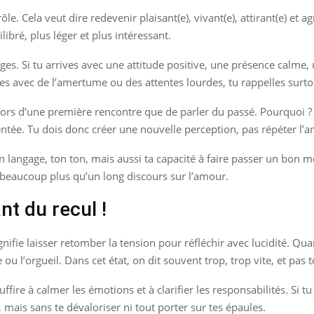
e. Cela veut dire redevenir plaisant(e), vivant(e), attirant(e) et a
libré, plus léger et plus intéressant.
ges. Si tu arrives avec une attitude positive, une présence calme
es avec de l’amertume ou des attentes lourdes, tu rappelles surtou
ors d’une première rencontre que de parler du passé. Pourquoi ? 
ntée. Tu dois donc créer une nouvelle perception, pas répéter l’an
on langage, ton ton, mais aussi ta capacité à faire passer un bon 
 beaucoup plus qu’un long discours sur l’amour.
t du recul !
nifie laisser retomber la tension pour réfléchir avec lucidité. Qua
e ou l’orgueil. Dans cet état, on dit souvent trop, trop vite, et pas
ire à calmer les émotions et à clarifier les responsabilités. Si t
 mais sans te dévaloriser ni tout porter sur tes épaules.