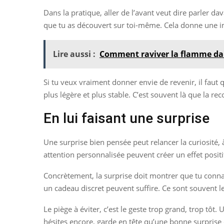
Dans la pratique, aller de l’avant veut dire parler d
que tu as découvert sur toi-même. Cela donne une i
Lire aussi :
Comment raviver la flamme dan
Si tu veux vraiment donner envie de revenir, il faut 
plus légère et plus stable. C’est souvent là que la 
En lui faisant une surprise
Une surprise bien pensée peut relancer la curiosité, 
attention personnalisée peuvent créer un effet positif
Concrètement, la surprise doit montrer que tu connai
un cadeau discret peuvent suffire. Ce sont souvent le
Le piège à éviter, c’est le geste trop grand, trop t
hésites encore, garde en tête qu’une bonne surprise d