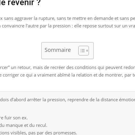
de revenir ?
ans aggraver la rupture, sans te mettre en demande et sans per
convaincre l’autre par la pression : elle repose surtout sur un vr
Sommaire
“forcer” un retour, mais de recréer des conditions qui peuvent redonn
corriger ce qui a vraiment abîmé la relation et de montrer, par 
dois d’abord arrêter la pression, reprendre de la distance émoti
e fuir son ex.
r du manque et du recul.
ions visibles, pas par des promesses.