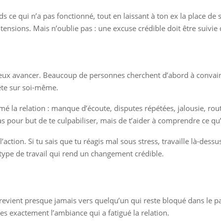
ce qui n’a pas fonctionné, tout en laissant à ton ex la place de s
ensions. Mais n’oublie pas : une excuse crédible doit être suivi
veux avancer. Beaucoup de personnes cherchent d’abord à convaincre 
te sur soi-même.
 la relation : manque d’écoute, disputes répétées, jalousie, routi
s pour but de te culpabiliser, mais de t’aider à comprendre ce qu’i
l’action. Si tu sais que tu réagis mal sous stress, travaille là-dess
e type de travail qui rend un changement crédible.
e revient presque jamais vers quelqu’un qui reste bloqué dans le 
s exactement l’ambiance qui a fatigué la relation.